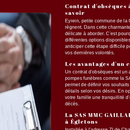
Contrat d'obsèques à
savoir
Eyrein, petite commune de la Co
règnent. Dans cette charmante 
délicate à aborder. C'est pourq
différentes options disponible
anticiper cette étape difficile
vos dernières volontés.
Les avantages d'un 
Un contrat d'obsèques est un 
pompes funèbres comme la S
permet de définir vos souhaits
détails selon vos désirs. En o
votre famille une tranquillité 
décès.
La SAS MMC GAILLAR
à Égletons
Installée à l'adresse ZI de 