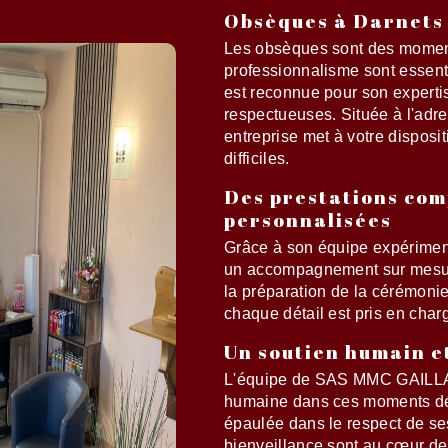
Obsèques à Darnets 
Les obsèques sont des momen
professionnalisme sont essen
est reconnue pour son experti
respectueuses. Située à l'adr
entreprise met à votre disposit
difficiles.
Des prestations com
personnalisées
Grâce à son équipe expérime
un accompagnement sur mesure
la préparation de la cérémoni
chaque détail est pris en char
Un soutien humain e
L'équipe de SAS MMC GAILLA
humaine dans ces moments déli
épaulée dans le respect de ses 
bienveillance sont au cœur d